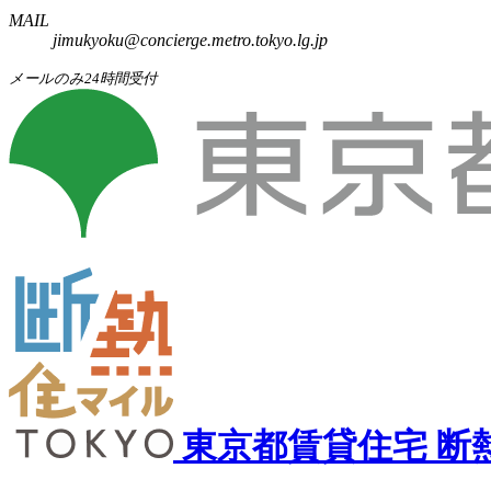
MAIL
jimukyoku@concierge.metro.tokyo.lg.jp
メールのみ24時間受付
東京都賃貸住宅
断