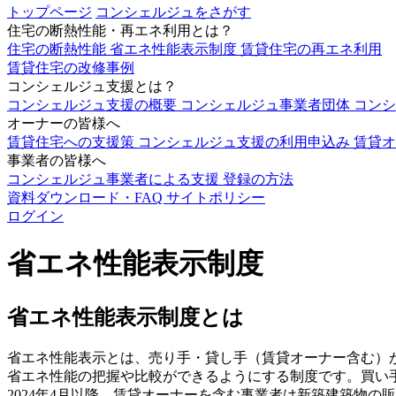
トップページ
コンシェルジュをさがす
住宅の断熱性能・再エネ利用とは？
住宅の断熱性能
省エネ性能表示制度
賃貸住宅の再エネ利用
賃貸住宅の改修事例
コンシェルジュ支援とは？
コンシェルジュ支援の概要
コンシェルジュ事業者団体
コン
オーナーの皆様へ
賃貸住宅への支援策
コンシェルジュ支援の利用申込み
賃貸オ
事業者の皆様へ
コンシェルジュ事業者による支援
登録の方法
資料ダウンロード・FAQ
サイトポリシー
ログイン
省エネ性能表示制度
省エネ性能表示制度とは
省エネ性能表示とは、売り手・貸し手（賃貸オーナー含む）
省エネ性能の把握や比較ができるようにする制度です。買い
2024年4月以降、賃貸オーナーを含む事業者は新築建築物