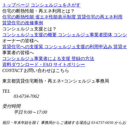
トップページ
コンシェルジュをさがす
住宅の断熱性能・再エネ利用とは？
住宅の断熱性能
省エネ性能表示制度
賃貸住宅の再エネ利用
賃貸住宅の改修事例
コンシェルジュ支援とは？
コンシェルジュ支援の概要
コンシェルジュ事業者団体
コン
オーナーの皆様へ
賃貸住宅への支援策
コンシェルジュ支援の利用申込み
賃貸オ
事業者の皆様へ
コンシェルジュ事業者による支援
登録の方法
資料ダウンロード・FAQ
サイトポリシー
CONTACT
お問い合わせはこちら
東京都賃貸住宅断熱・再エネ×コンシェルジュ事務局
TEL
03-6734-7062
受付時間
平日 9:00～17:00
祝日・年末年始を除く
事務局からご連絡する場合は 03-6737-0030 か