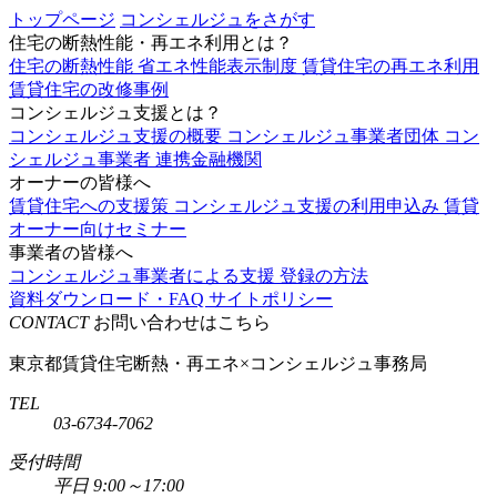
トップページ
コンシェルジュをさがす
住宅の断熱性能・再エネ利用とは？
住宅の断熱性能
省エネ性能表示制度
賃貸住宅の再エネ利用
賃貸住宅の改修事例
コンシェルジュ支援とは？
コンシェルジュ支援の概要
コンシェルジュ事業者団体
コン
シェルジュ事業者
連携金融機関
オーナーの皆様へ
賃貸住宅への支援策
コンシェルジュ支援の利用申込み
賃貸
オーナー向けセミナー
事業者の皆様へ
コンシェルジュ事業者による支援
登録の方法
資料ダウンロード・FAQ
サイトポリシー
CONTACT
お問い合わせはこちら
東京都賃貸住宅断熱・再エネ×コンシェルジュ事務局
TEL
03-6734-7062
受付時間
平日 9:00～17:00