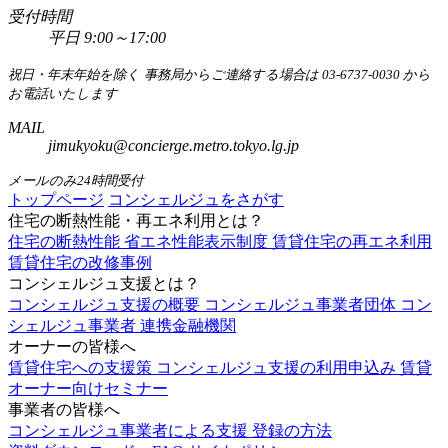
受付時間
平日 9:00～17:00
祝日・年末年始を除く
事務局からご連絡する場合は 03-6737-0030 から
お電話いたします
MAIL
jimukyoku@concierge.metro.tokyo.lg.jp
メールのみ24時間受付
トップページ
コンシェルジュをさがす
住宅の断熱性能・再エネ利用とは？
住宅の断熱性能
省エネ性能表示制度
賃貸住宅の再エネ利用
賃貸住宅の改修事例
コンシェルジュ支援とは？
コンシェルジュ支援の概要
コンシェルジュ事業者団体
コン
シェルジュ事業者
連携金融機関
オーナーの皆様へ
賃貸住宅への支援策
コンシェルジュ支援の利用申込み
賃貸
オーナー向けセミナー
事業者の皆様へ
コンシェルジュ事業者による支援
登録の方法