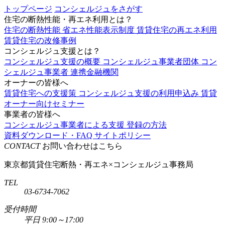
トップページ
コンシェルジュをさがす
住宅の断熱性能・再エネ利用とは？
住宅の断熱性能
省エネ性能表示制度
賃貸住宅の再エネ利用
賃貸住宅の改修事例
コンシェルジュ支援とは？
コンシェルジュ支援の概要
コンシェルジュ事業者団体
コン
シェルジュ事業者
連携金融機関
オーナーの皆様へ
賃貸住宅への支援策
コンシェルジュ支援の利用申込み
賃貸
オーナー向けセミナー
事業者の皆様へ
コンシェルジュ事業者による支援
登録の方法
資料ダウンロード・FAQ
サイトポリシー
CONTACT
お問い合わせはこちら
東京都賃貸住宅断熱・再エネ×コンシェルジュ事務局
TEL
03-6734-7062
受付時間
平日 9:00～17:00