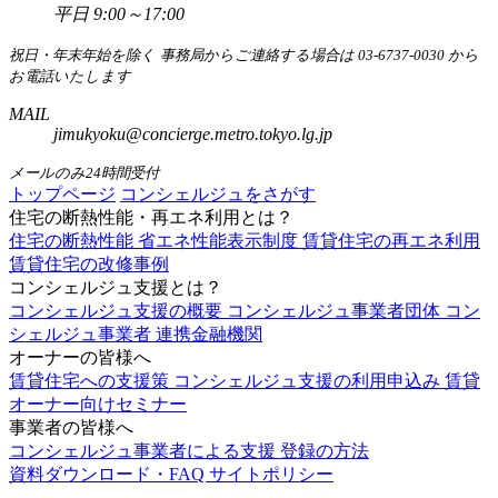
平日 9:00～17:00
祝日・年末年始を除く
事務局からご連絡する場合は 03-6737-0030 から
お電話いたします
MAIL
jimukyoku@concierge.metro.tokyo.lg.jp
メールのみ24時間受付
トップページ
コンシェルジュをさがす
住宅の断熱性能・再エネ利用とは？
住宅の断熱性能
省エネ性能表示制度
賃貸住宅の再エネ利用
賃貸住宅の改修事例
コンシェルジュ支援とは？
コンシェルジュ支援の概要
コンシェルジュ事業者団体
コン
シェルジュ事業者
連携金融機関
オーナーの皆様へ
賃貸住宅への支援策
コンシェルジュ支援の利用申込み
賃貸
オーナー向けセミナー
事業者の皆様へ
コンシェルジュ事業者による支援
登録の方法
資料ダウンロード・FAQ
サイトポリシー