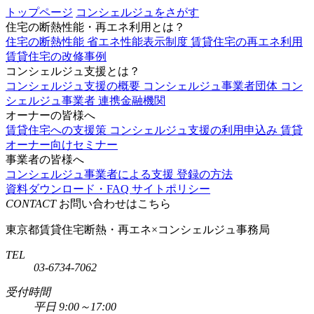
トップページ
コンシェルジュをさがす
住宅の断熱性能・再エネ利用とは？
住宅の断熱性能
省エネ性能表示制度
賃貸住宅の再エネ利用
賃貸住宅の改修事例
コンシェルジュ支援とは？
コンシェルジュ支援の概要
コンシェルジュ事業者団体
コン
シェルジュ事業者
連携金融機関
オーナーの皆様へ
賃貸住宅への支援策
コンシェルジュ支援の利用申込み
賃貸
オーナー向けセミナー
事業者の皆様へ
コンシェルジュ事業者による支援
登録の方法
資料ダウンロード・FAQ
サイトポリシー
CONTACT
お問い合わせはこちら
東京都賃貸住宅断熱・再エネ×コンシェルジュ事務局
TEL
03-6734-7062
受付時間
平日 9:00～17:00