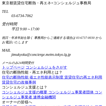
東京都賃貸住宅断熱・再エネ×コンシェルジュ事務局
TEL
03-6734-7062
受付時間
平日 9:00～17:00
祝日・年末年始を除く
事務局からご連絡する場合は 03-6737-0030 から
お電話いたします
MAIL
jimukyoku@concierge.metro.tokyo.lg.jp
メールのみ24時間受付
トップページ
コンシェルジュをさがす
住宅の断熱性能・再エネ利用とは？
住宅の断熱性能
省エネ性能表示制度
賃貸住宅の再エネ利用
賃貸住宅の改修事例
コンシェルジュ支援とは？
コンシェルジュ支援の概要
コンシェルジュ事業者団体
コン
シェルジュ事業者
連携金融機関
オーナーの皆様へ