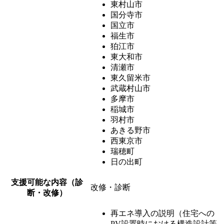
東村山市
国分寺市
国立市
福生市
狛江市
東大和市
清瀬市
東久留米市
武蔵村山市
多摩市
稲城市
羽村市
あきる野市
西東京市
瑞穂町
日の出町
支援可能な内容（診
改修・診断
断・改修）
再エネ導入の説明（住宅への
PV設置時における構造設計等