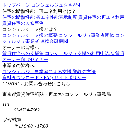
トップページ
コンシェルジュをさがす
住宅の断熱性能・再エネ利用とは？
住宅の断熱性能
省エネ性能表示制度
賃貸住宅の再エネ利用
賃貸住宅の改修事例
コンシェルジュ支援とは？
コンシェルジュ支援の概要
コンシェルジュ事業者団体
コン
シェルジュ事業者
連携金融機関
オーナーの皆様へ
賃貸住宅への支援策
コンシェルジュ支援の利用申込み
賃貸
オーナー向けセミナー
事業者の皆様へ
コンシェルジュ事業者による支援
登録の方法
資料ダウンロード・FAQ
サイトポリシー
CONTACT
お問い合わせはこちら
東京都賃貸住宅断熱・再エネ×コンシェルジュ事務局
TEL
03-6734-7062
受付時間
平日 9:00～17:00