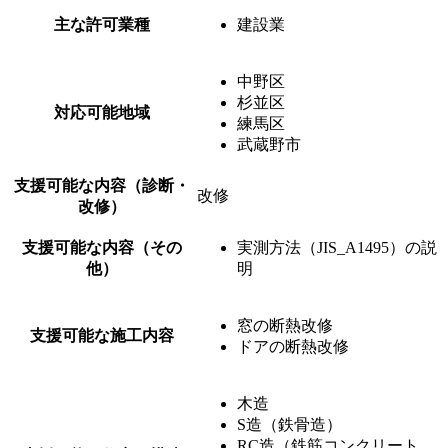
主な許可業種
建設業
中野区
杉並区
対応可能地域
練馬区
武蔵野市
支援可能な内容（診断・
改修
改修）
支援可能な内容（その
実測方法（JIS_A1495）の説
他）
明
窓の断熱改修
支援可能な施工内容
ドアの断熱改修
木造
S造（鉄骨造）
RC造（鉄筋コンクリート