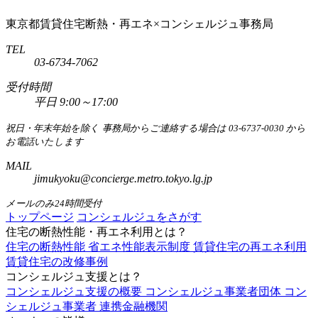
東京都賃貸住宅断熱・再エネ×コンシェルジュ事務局
TEL
03-6734-7062
受付時間
平日 9:00～17:00
祝日・年末年始を除く
事務局からご連絡する場合は 03-6737-0030 から
お電話いたします
MAIL
jimukyoku@concierge.metro.tokyo.lg.jp
メールのみ24時間受付
トップページ
コンシェルジュをさがす
住宅の断熱性能・再エネ利用とは？
住宅の断熱性能
省エネ性能表示制度
賃貸住宅の再エネ利用
賃貸住宅の改修事例
コンシェルジュ支援とは？
コンシェルジュ支援の概要
コンシェルジュ事業者団体
コン
シェルジュ事業者
連携金融機関