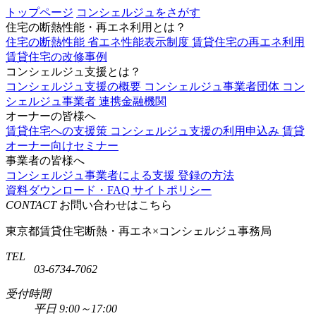
トップページ
コンシェルジュをさがす
住宅の断熱性能・再エネ利用とは？
住宅の断熱性能
省エネ性能表示制度
賃貸住宅の再エネ利用
賃貸住宅の改修事例
コンシェルジュ支援とは？
コンシェルジュ支援の概要
コンシェルジュ事業者団体
コン
シェルジュ事業者
連携金融機関
オーナーの皆様へ
賃貸住宅への支援策
コンシェルジュ支援の利用申込み
賃貸
オーナー向けセミナー
事業者の皆様へ
コンシェルジュ事業者による支援
登録の方法
資料ダウンロード・FAQ
サイトポリシー
CONTACT
お問い合わせはこちら
東京都賃貸住宅断熱・再エネ×コンシェルジュ事務局
TEL
03-6734-7062
受付時間
平日 9:00～17:00