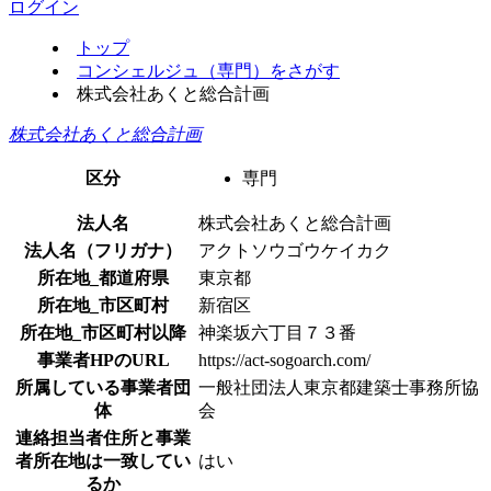
ログイン
トップ
コンシェルジュ（専門）をさがす
株式会社あくと総合計画
株式会社あくと総合計画
区分
専門
法人名
株式会社あくと総合計画
法人名（フリガナ）
アクトソウゴウケイカク
所在地_都道府県
東京都
所在地_市区町村
新宿区
所在地_市区町村以降
神楽坂六丁目７３番
事業者HPのURL
https://act-sogoarch.com/
所属している事業者団
一般社団法人東京都建築士事務所協
体
会
連絡担当者住所と事業
者所在地は一致してい
はい
るか