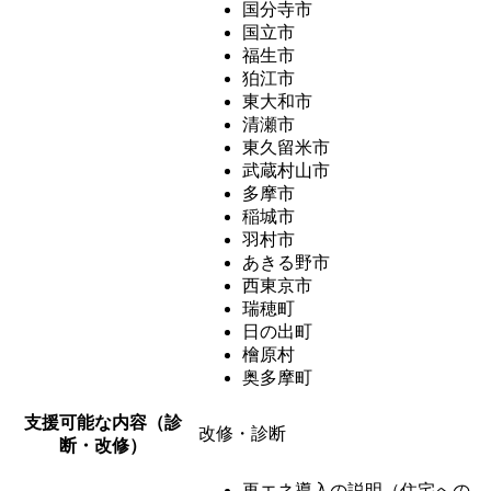
国分寺市
国立市
福生市
狛江市
東大和市
清瀬市
東久留米市
武蔵村山市
多摩市
稲城市
羽村市
あきる野市
西東京市
瑞穂町
日の出町
檜原村
奥多摩町
支援可能な内容（診
改修・診断
断・改修）
再エネ導入の説明（住宅への