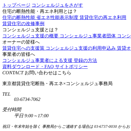
トップページ
コンシェルジュをさがす
住宅の断熱性能・再エネ利用とは？
住宅の断熱性能
省エネ性能表示制度
賃貸住宅の再エネ利用
賃貸住宅の改修事例
コンシェルジュ支援とは？
コンシェルジュ支援の概要
コンシェルジュ事業者団体
コン
オーナーの皆様へ
賃貸住宅への支援策
コンシェルジュ支援の利用申込み
賃貸オ
事業者の皆様へ
コンシェルジュ事業者による支援
登録の方法
資料ダウンロード・FAQ
サイトポリシー
CONTACT
お問い合わせはこちら
東京都賃貸住宅断熱・再エネ×コンシェルジュ事務局
TEL
03-6734-7062
受付時間
平日 9:00～17:00
祝日・年末年始を除く
事務局からご連絡する場合は 03-6737-0030 か