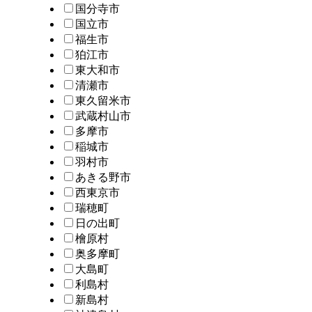
国分寺市
国立市
福生市
狛江市
東大和市
清瀬市
東久留米市
武蔵村山市
多摩市
稲城市
羽村市
あきる野市
西東京市
瑞穂町
日の出町
檜原村
奥多摩町
大島町
利島村
新島村