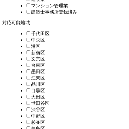
マンション管理業
建築士事務所登録済み
対応可能地域
千代田区
中央区
港区
新宿区
文京区
台東区
墨田区
江東区
品川区
目黒区
大田区
世田谷区
渋谷区
中野区
杉並区
豊島区