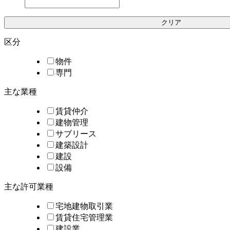
クリア
区分
物件
専門
主な業種
賃貸仲介
建物管理
サブリース
建築設計
建設
設備
主な許可業種
宅地建物取引業
賃貸住宅管理業
建設業