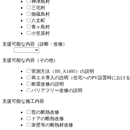
神津島村
三宅村
御蔵島村
八丈町
青ヶ島村
小笠原村
支援可能な内容（診断・改修）
支援可能な内容（その他）
実測方法（JIS_A1495）の説明
再エネ導入の説明（住宅へのPV設置時におけ
耐震改修の説明
バリアフリー改修の説明
支援可能な施工内容
窓の断熱改修
ドアの断熱改修
床壁等の断熱材改修