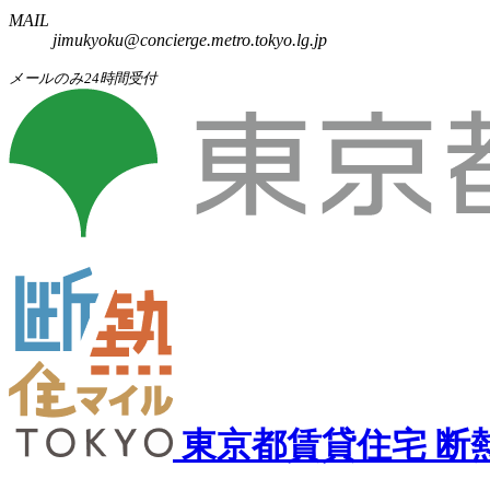
MAIL
jimukyoku@concierge.metro.tokyo.lg.jp
メールのみ24時間受付
東京都賃貸住宅
断