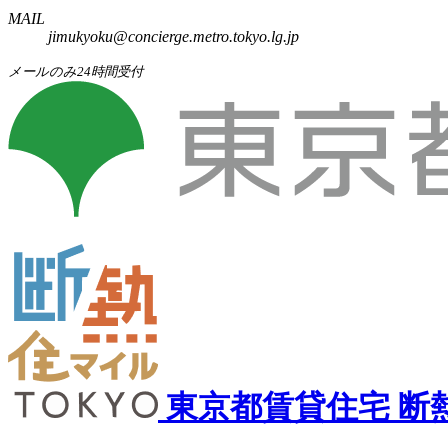
MAIL
jimukyoku@concierge.metro.tokyo.lg.jp
メールのみ24時間受付
東京都賃貸住宅
断