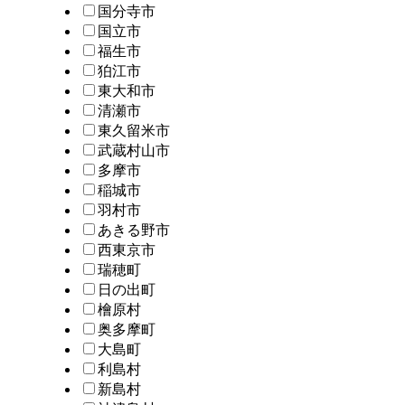
国分寺市
国立市
福生市
狛江市
東大和市
清瀬市
東久留米市
武蔵村山市
多摩市
稲城市
羽村市
あきる野市
西東京市
瑞穂町
日の出町
檜原村
奥多摩町
大島町
利島村
新島村