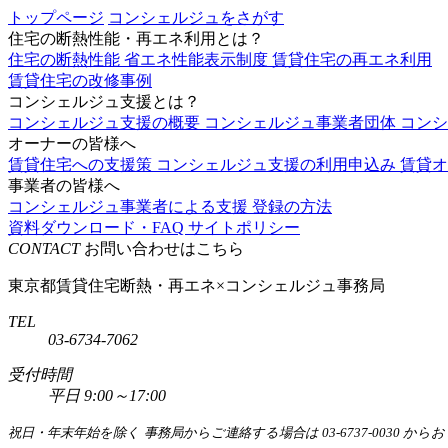
トップページ
コンシェルジュをさがす
住宅の断熱性能・再エネ利用とは？
住宅の断熱性能
省エネ性能表示制度
賃貸住宅の再エネ利用
賃貸住宅の改修事例
コンシェルジュ支援とは？
コンシェルジュ支援の概要
コンシェルジュ事業者団体
コン
オーナーの皆様へ
賃貸住宅への支援策
コンシェルジュ支援の利用申込み
賃貸オ
事業者の皆様へ
コンシェルジュ事業者による支援
登録の方法
資料ダウンロード・FAQ
サイトポリシー
CONTACT
お問い合わせはこちら
東京都賃貸住宅断熱・再エネ×コンシェルジュ事務局
TEL
03-6734-7062
受付時間
平日 9:00～17:00
祝日・年末年始を除く
事務局からご連絡する場合は 03-6737-0030 か