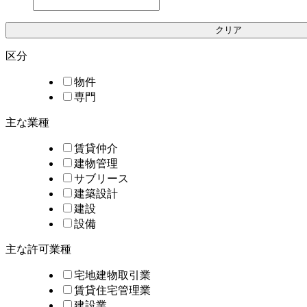
クリア
区分
物件
専門
主な業種
賃貸仲介
建物管理
サブリース
建築設計
建設
設備
主な許可業種
宅地建物取引業
賃貸住宅管理業
建設業