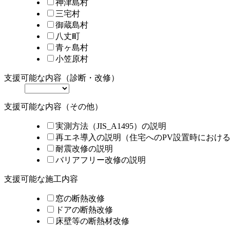
神津島村
三宅村
御蔵島村
八丈町
青ヶ島村
小笠原村
支援可能な内容（診断・改修）
支援可能な内容（その他）
実測方法（JIS_A1495）の説明
再エネ導入の説明（住宅へのPV設置時におけ
耐震改修の説明
バリアフリー改修の説明
支援可能な施工内容
窓の断熱改修
ドアの断熱改修
床壁等の断熱材改修