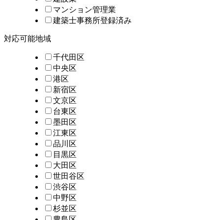
マンション管理業
建築士事務所登録済み
対応可能地域
千代田区
中央区
港区
新宿区
文京区
台東区
墨田区
江東区
品川区
目黒区
大田区
世田谷区
渋谷区
中野区
杉並区
豊島区