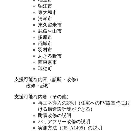
狛江市
東大和市
清瀬市
東久留米市
武蔵村山市
多摩市
稲城市
羽村市
あきる野市
西東京市
瑞穂町
支援可能な内容（診断・改修）
改修・診断
支援可能な内容（その他）
再エネ導入の説明（住宅へのPV設置時にお
ける構造設計等ができる）
耐震改修の説明
バリアフリー改修の説明
実測方法（JIS_A1495）の説明