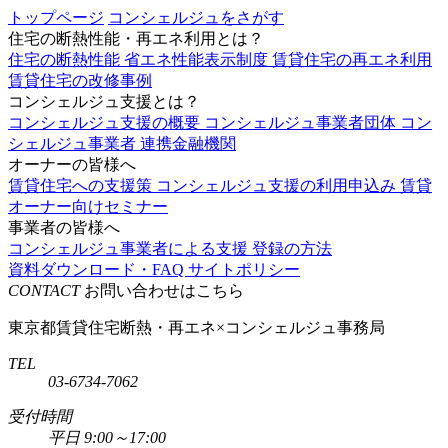
トップページ
コンシェルジュをさがす
住宅の断熱性能・再エネ利用とは？
住宅の断熱性能
省エネ性能表示制度
賃貸住宅の再エネ利用
賃貸住宅の改修事例
コンシェルジュ支援とは？
コンシェルジュ支援の概要
コンシェルジュ事業者団体
コン
シェルジュ事業者
連携金融機関
オーナーの皆様へ
賃貸住宅への支援策
コンシェルジュ支援の利用申込み
賃貸
オーナー向けセミナー
事業者の皆様へ
コンシェルジュ事業者による支援
登録の方法
資料ダウンロード・FAQ
サイトポリシー
CONTACT
お問い合わせはこちら
東京都賃貸住宅断熱・再エネ×コンシェルジュ事務局
TEL
03-6734-7062
受付時間
平日 9:00～17:00